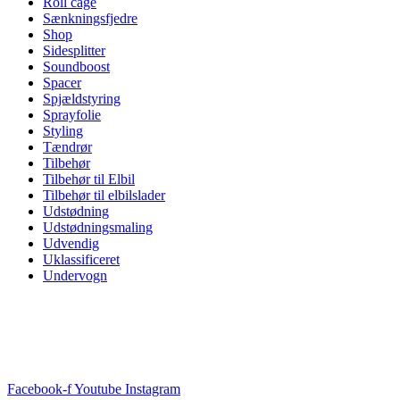
Roll cage
Sænkningsfjedre
Shop
Sidesplitter
Soundboost
Spacer
Spjældstyring
Sprayfolie
Styling
Tændrør
Tilbehør
Tilbehør til Elbil
Tilbehør til elbilslader
Udstødning
Udstødningsmaling
Udvendig
Uklassificeret
Undervogn
Facebook-f
Youtube
Instagram