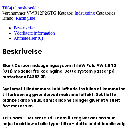
Tilføj til ønskeseddel
Varenummer
VWR12P2GTG
Kategori
Indsugning
Categories
Brand:
Racingline
Beskrivelse
Yderligere information
Anmeldelser (0)
Beskrivelse
Blank Carbon indsugningssystem til VW Polo AW 2.0 TSI
(GTI) modeller fra Racingline. Dette system passer på
motorkode EA888.3B.
Systemet tillader mere kold luft ude fra bilen at komme ind
til turboen og giver derved maksimal effekt. Det flotte
blanke carbon hus, samt silicone slanger giver et visuelt
flot motorrum.
Tri-Foam
– Det store Tri-Foam filter giver det absolut
højeste airflow af alle typer filtre – dette er det ideelle valg