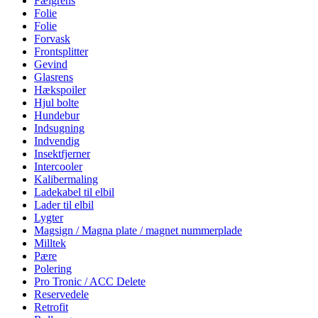
Fælgrens
Folie
Folie
Forvask
Frontsplitter
Gevind
Glasrens
Hækspoiler
Hjul bolte
Hundebur
Indsugning
Indvendig
Insektfjerner
Intercooler
Kalibermaling
Ladekabel til elbil
Lader til elbil
Lygter
Magsign / Magna plate / magnet nummerplade
Milltek
Pære
Polering
Pro Tronic / ACC Delete
Reservedele
Retrofit