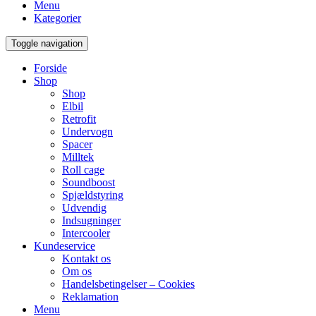
Menu
Kategorier
Toggle navigation
Forside
Shop
Shop
Elbil
Retrofit
Undervogn
Spacer
Milltek
Roll cage
Soundboost
Spjældstyring
Udvendig
Indsugninger
Intercooler
Kundeservice
Kontakt os
Om os
Handelsbetingelser – Cookies
Reklamation
Menu