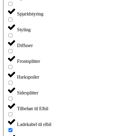
Spjældstyring
Styling
Diffuser
Frontsplitter
Hækspoiler
Sidesplitter
Tilbehør til Elbil
Ladekabel til elbil