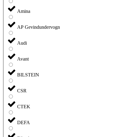
Amina
AP Gevindundervogn
Audi
Avant
BILSTEIN
CSR
CTEK
DEFA