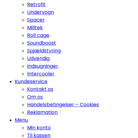
Retrofit
Undervogn
Spacer
Milltek
Roll cage
Soundboost
Spjældstyring
Udvendig
Indsugninger
Intercooler
Kundeservice
Kontakt os
Om os
Handelsbetingelser – Cookies
Reklamation
Menu
Min konto
Til kassen