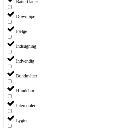
Batteri lader
Downpipe
Fælge
Indsugning
Indvendig
Bundmåtter
Hundebur
Intercooler
Lygter