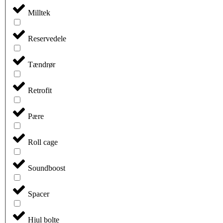
Milltek
Reservedele
Tændrør
Retrofit
Pære
Roll cage
Soundboost
Spacer
Hjul bolte