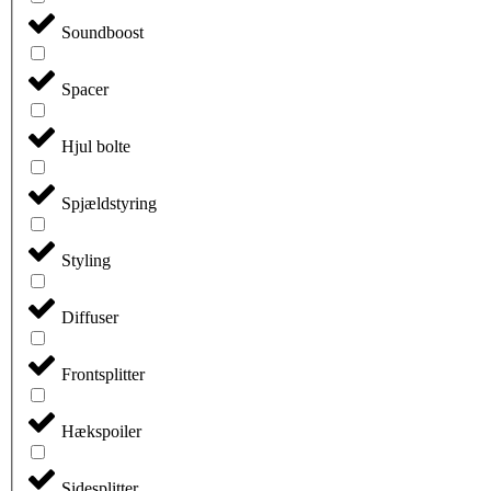
Soundboost
Spacer
Hjul bolte
Spjældstyring
Styling
Diffuser
Frontsplitter
Hækspoiler
Sidesplitter