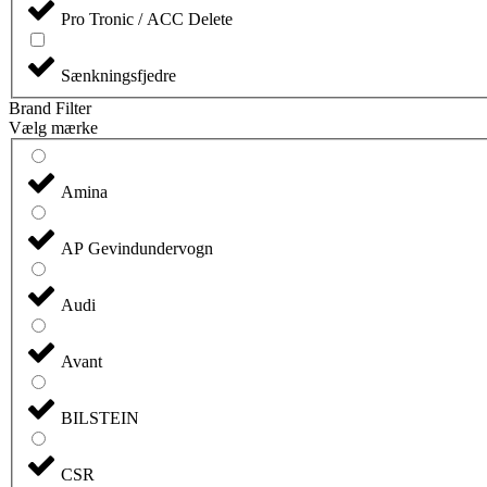
Pro Tronic / ACC Delete
Sænkningsfjedre
Brand Filter
Vælg mærke
Amina
AP Gevindundervogn
Audi
Avant
BILSTEIN
CSR