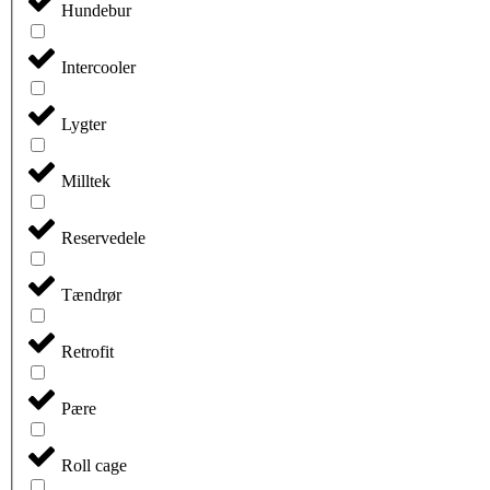
Hundebur
Intercooler
Lygter
Milltek
Reservedele
Tændrør
Retrofit
Pære
Roll cage