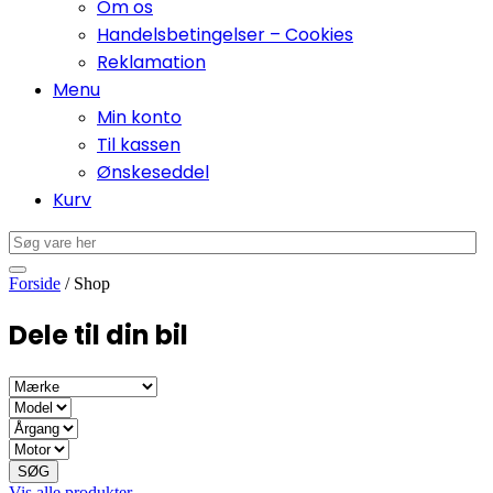
Om os
Handelsbetingelser – Cookies
Reklamation
Menu
Min konto
Til kassen
Ønskeseddel
Kurv
Forside
/ Shop
Dele til din bil
SØG
Vis alle produkter