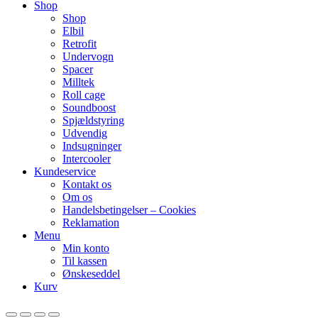
Shop
Shop
Elbil
Retrofit
Undervogn
Spacer
Milltek
Roll cage
Soundboost
Spjældstyring
Udvendig
Indsugninger
Intercooler
Kundeservice
Kontakt os
Om os
Handelsbetingelser – Cookies
Reklamation
Menu
Min konto
Til kassen
Ønskeseddel
Kurv