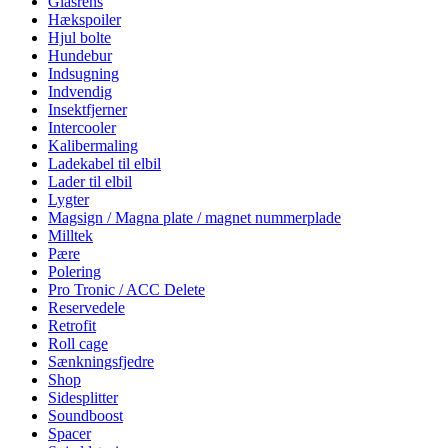
Glasrens
Hækspoiler
Hjul bolte
Hundebur
Indsugning
Indvendig
Insektfjerner
Intercooler
Kalibermaling
Ladekabel til elbil
Lader til elbil
Lygter
Magsign / Magna plate / magnet nummerplade
Milltek
Pære
Polering
Pro Tronic / ACC Delete
Reservedele
Retrofit
Roll cage
Sænkningsfjedre
Shop
Sidesplitter
Soundboost
Spacer