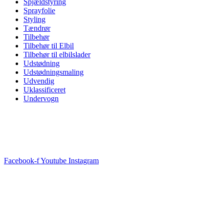
Spjældstyring
Sprayfolie
Styling
Tændrør
Tilbehør
Tilbehør til Elbil
Tilbehør til elbilslader
Udstødning
Udstødningsmaling
Udvendig
Uklassificeret
Undervogn
Facebook-f
Youtube
Instagram