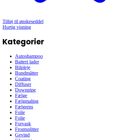
Tilføj til ønskeseddel
Hurtig visning
Kategorier
Autoshampoo
Batteri lader
Bilpleje
Bundmåtter
Coating
Diffuser
Downpipe
Fælge
Fælgmaling
Fælgrens
Folie
Folie
Forvask
Frontsplitter
Gevind