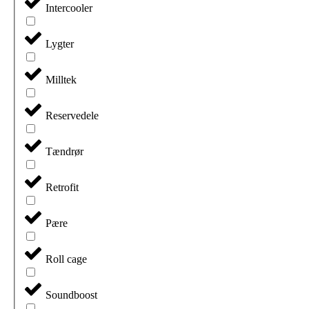
Intercooler
Lygter
Milltek
Reservedele
Tændrør
Retrofit
Pære
Roll cage
Soundboost