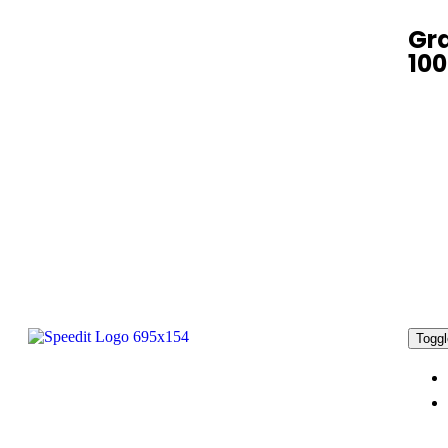
Gra
100
Toggl