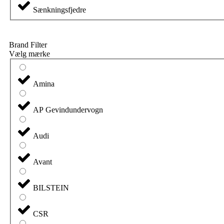
Sænkningsfjedre
Brand Filter
Vælg mærke
Amina
AP Gevindundervogn
Audi
Avant
BILSTEIN
CSR