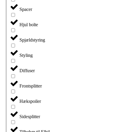
Spacer
Hjul bolte
Spjældstyring
Styling
Diffuser
Frontsplitter
Hækspoiler
Sidesplitter
Tilbehør til Elbil