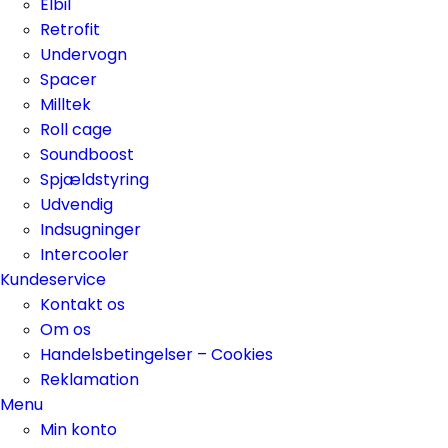
Elbil
Retrofit
Undervogn
Spacer
Milltek
Roll cage
Soundboost
Spjældstyring
Udvendig
Indsugninger
Intercooler
Kundeservice
Kontakt os
Om os
Handelsbetingelser – Cookies
Reklamation
Menu
Min konto