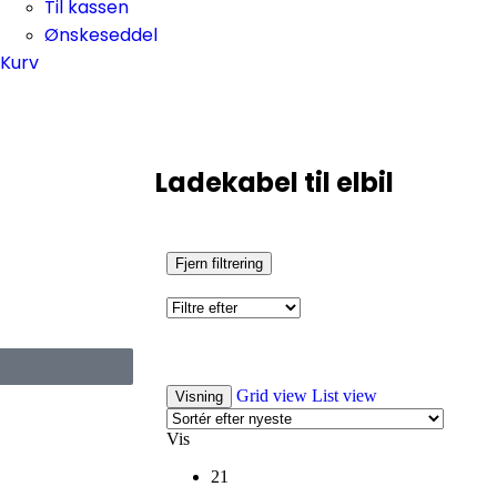
Til kassen
Ønskeseddel
Kurv
Ladekabel til elbil
Fjern filtrering
Grid view
List view
Visning
Vis
21