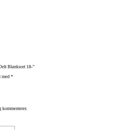
elt Blanksort 18-”
et med
*
eg kommenterer.