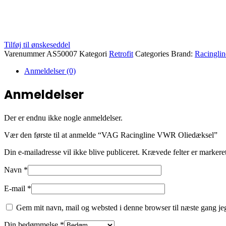
Tilføj til ønskeseddel
Varenummer
AS50007
Kategori
Retrofit
Categories Brand:
Racinglin
Anmeldelser (0)
Anmeldelser
Der er endnu ikke nogle anmeldelser.
Vær den første til at anmelde “VAG Racingline VWR Oliedæksel”
Din e-mailadresse vil ikke blive publiceret.
Krævede felter er marker
Navn
*
E-mail
*
Gem mit navn, mail og websted i denne browser til næste gang j
Din bedømmelse
*