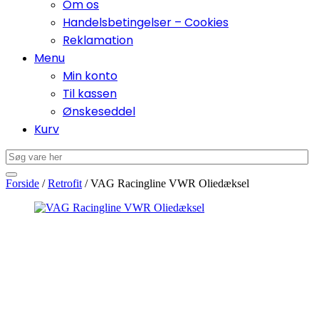
Om os
Handelsbetingelser – Cookies
Reklamation
Menu
Min konto
Til kassen
Ønskeseddel
Kurv
Forside
/
Retrofit
/ VAG Racingline VWR Oliedæksel