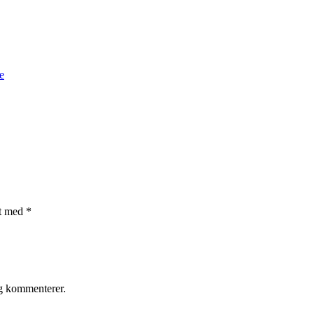
e
et med
*
eg kommenterer.