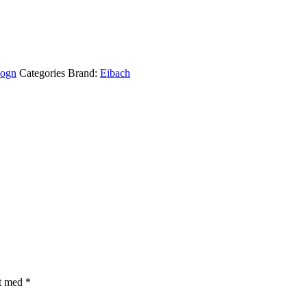
ogn
Categories Brand:
Eibach
et med
*