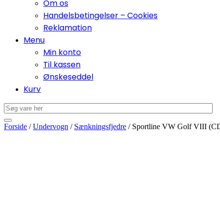
Om os
Handelsbetingelser – Cookies
Reklamation
Menu
Min konto
Til kassen
Ønskeseddel
Kurv
Forside
/
Undervogn
/
Sænkningsfjedre
/ Sportline VW Golf VIII (C