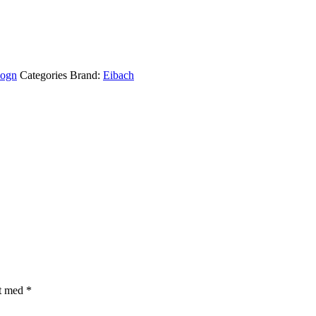
ogn
Categories Brand:
Eibach
et med
*