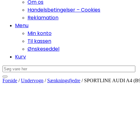
Om os
Handelsbetingelser – Cookies
Reklamation
Menu
Min konto
Til kassen
Ønskeseddel
Kurv
Forside
/
Undervogn
/
Sænkningsfjedre
/ SPORTLINE AUDI A4 (B9