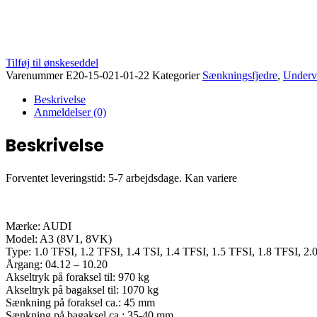
Tilføj til ønskeseddel
Varenummer
E20-15-021-01-22
Kategorier
Sænkningsfjedre
,
Underv
Beskrivelse
Anmeldelser (0)
Beskrivelse
Forventet leveringstid: 5-7 arbejdsdage. Kan variere
Mærke: AUDI
Model: A3 (8V1, 8VK)
Type: 1.0 TFSI, 1.2 TFSI, 1.4 TSI, 1.4 TFSI, 1.5 TFSI, 1.8 TFSI, 2.
Årgang: 04.12 – 10.20
Akseltryk på foraksel til: 970 kg
Akseltryk på bagaksel til: 1070 kg
Sænkning på foraksel ca.: 45 mm
Sænkning på bagaksel ca.: 35-40 mm