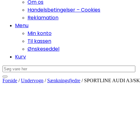
Om os
Handelsbetingelser – Cookies
Reklamation
Menu
Min konto
Til kassen
Ønskeseddel
Kurv
Forside
/
Undervogn
/
Sænkningsfjedre
/ SPORTLINE AUDI A3/