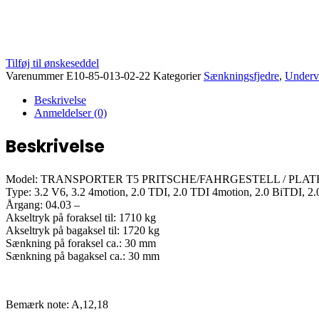
Tilføj til ønskeseddel
Varenummer
E10-85-013-02-22
Kategorier
Sænkningsfjedre
,
Underv
Beskrivelse
Anmeldelser (0)
Beskrivelse
Model: TRANSPORTER T5 PRITSCHE/FAHRGESTELL / PLATFORM
Type: 3.2 V6, 3.2 4motion, 2.0 TDI, 2.0 TDI 4motion, 2.0 BiTDI, 2
Årgang: 04.03 –
Akseltryk på foraksel til: 1710 kg
Akseltryk på bagaksel til: 1720 kg
Sænkning på foraksel ca.: 30 mm
Sænkning på bagaksel ca.: 30 mm
Bemærk note: A,12,18