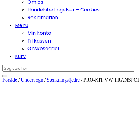
Om os
Handelsbetingelser – Cookies
Reklamation
Menu
Min konto
Til kassen
Ønskeseddel
Kurv
Forside
/
Undervogn
/
Sænkningsfjedre
/ PRO-KIT VW TRANSPOR