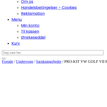
Om os
Handelsbetingelser – Cookies
Reklamation
Menu
Min konto
Til kassen
Ønskeseddel
Kurv
Forside
/
Undervogn
/
Sænkningsfjedre
/ PRO-KIT VW GOLF VII R 