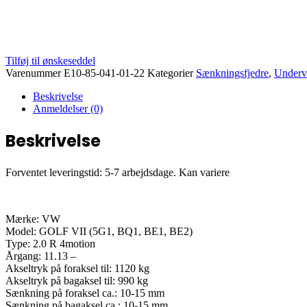
Tilføj til ønskeseddel
Varenummer
E10-85-041-01-22
Kategorier
Sænkningsfjedre
,
Underv
Beskrivelse
Anmeldelser (0)
Beskrivelse
Forventet leveringstid: 5-7 arbejdsdage. Kan variere
Mærke: VW
Model: GOLF VII (5G1, BQ1, BE1, BE2)
Type: 2.0 R 4motion
Årgang: 11.13 –
Akseltryk på foraksel til: 1120 kg
Akseltryk på bagaksel til: 990 kg
Sænkning på foraksel ca.: 10-15 mm
Sænkning på bagaksel ca.: 10-15 mm