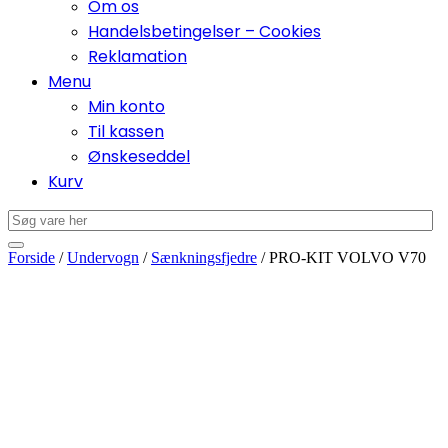
Om os
Handelsbetingelser – Cookies
Reklamation
Menu
Min konto
Til kassen
Ønskeseddel
Kurv
Forside
/
Undervogn
/
Sænkningsfjedre
/ PRO-KIT VOLVO V70