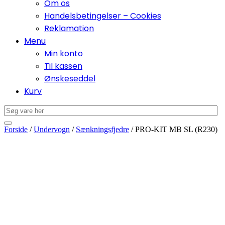
Om os
Handelsbetingelser – Cookies
Reklamation
Menu
Min konto
Til kassen
Ønskeseddel
Kurv
Forside
/
Undervogn
/
Sænkningsfjedre
/ PRO-KIT MB SL (R230)