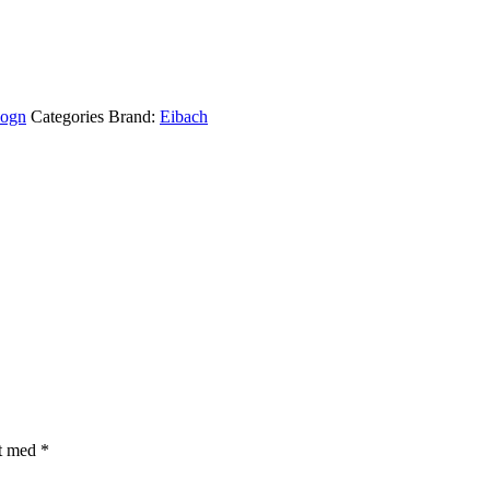
ogn
Categories Brand:
Eibach
et med
*