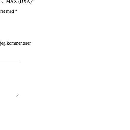
ND C-MAX (DXA)”
eret med
*
 jeg kommenterer.