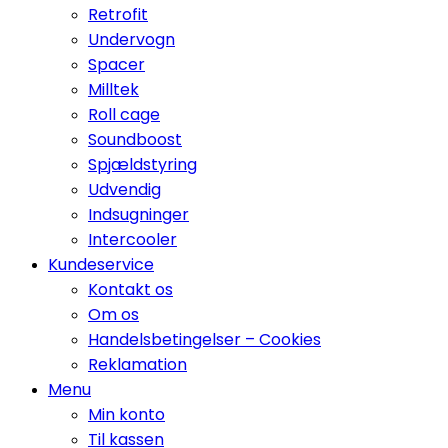
Retrofit
Undervogn
Spacer
Milltek
Roll cage
Soundboost
Spjældstyring
Udvendig
Indsugninger
Intercooler
Kundeservice
Kontakt os
Om os
Handelsbetingelser – Cookies
Reklamation
Menu
Min konto
Til kassen