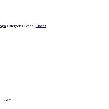
ogn
Categories Brand:
Eibach
et med
*