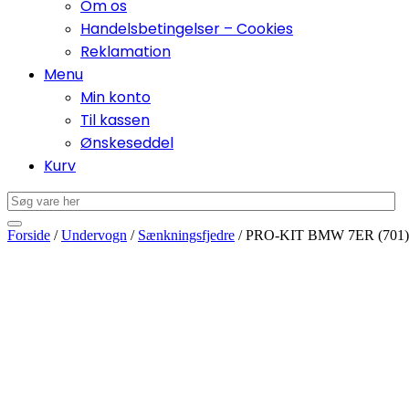
Om os
Handelsbetingelser – Cookies
Reklamation
Menu
Min konto
Til kassen
Ønskeseddel
Kurv
Forside
/
Undervogn
/
Sænkningsfjedre
/ PRO-KIT BMW 7ER (701)