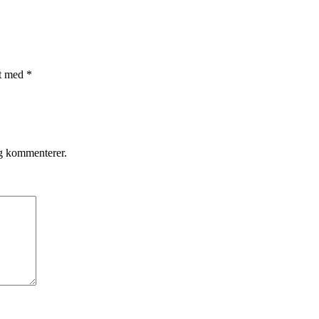
et med
*
eg kommenterer.