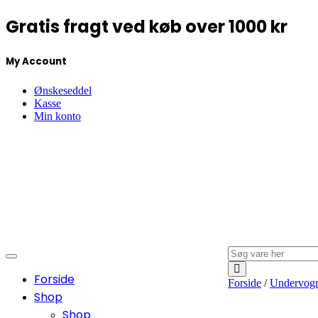
Gratis fragt ved køb over 1000 kr
My Account
Ønskeseddel
Kasse
Min konto
Toggle
navigation
Forside
Forside
/
Undervog
Shop
Shop