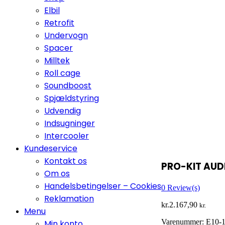
Elbil
Retrofit
Undervogn
Spacer
Milltek
Roll cage
Soundboost
Spjældstyring
Udvendig
Indsugninger
Intercooler
Kundeservice
Kontakt os
PRO-KIT AUDI
Om os
Handelsbetingelser – Cookies
0
Review(s)
Reklamation
kr.
2.167,90
kr.
Menu
Varenummer:
E10-1
Min konto