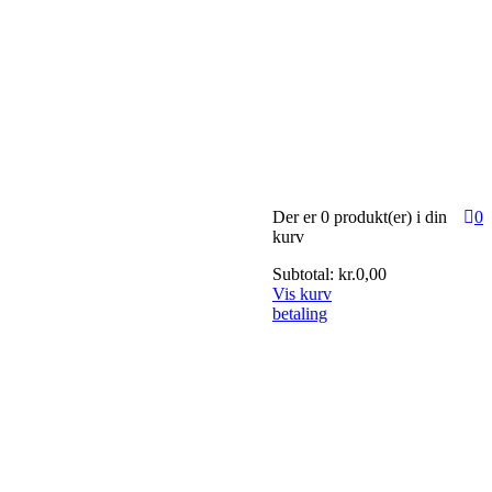
Der er
0 produkt(er)
i din
0
kurv
Subtotal:
kr.
0,00
Vis kurv
betaling