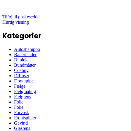
Tilføj til ønskeseddel
Hurtig visning
Kategorier
Autoshampoo
Batteri lader
Bilpleje
Bundmåtter
Coating
Diffuser
Downpipe
Fælge
Fælgmaling
Fælgrens
Folie
Folie
Forvask
Frontsplitter
Gevind
Glasrens