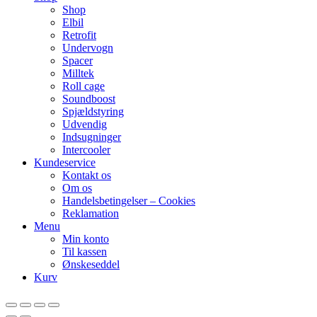
Shop
Elbil
Retrofit
Undervogn
Spacer
Milltek
Roll cage
Soundboost
Spjældstyring
Udvendig
Indsugninger
Intercooler
Kundeservice
Kontakt os
Om os
Handelsbetingelser – Cookies
Reklamation
Menu
Min konto
Til kassen
Ønskeseddel
Kurv