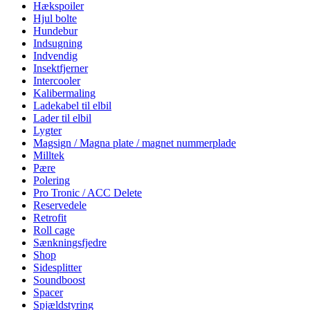
Hækspoiler
Hjul bolte
Hundebur
Indsugning
Indvendig
Insektfjerner
Intercooler
Kalibermaling
Ladekabel til elbil
Lader til elbil
Lygter
Magsign / Magna plate / magnet nummerplade
Milltek
Pære
Polering
Pro Tronic / ACC Delete
Reservedele
Retrofit
Roll cage
Sænkningsfjedre
Shop
Sidesplitter
Soundboost
Spacer
Spjældstyring