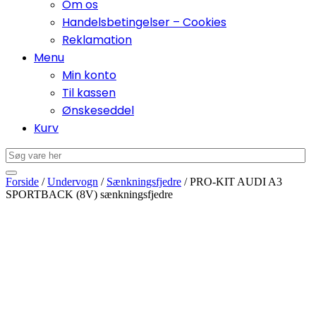
Om os
Handelsbetingelser – Cookies
Reklamation
Menu
Min konto
Til kassen
Ønskeseddel
Kurv
Forside
/
Undervogn
/
Sænkningsfjedre
/ PRO-KIT AUDI A3
SPORTBACK (8V) sænkningsfjedre