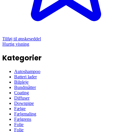
Tilføj til ønskeseddel
Hurtig visning
Kategorier
Autoshampoo
Batteri lader
Bilpleje
Bundmåtter
Coating
Diffuser
Downpipe
Fælge
Fælgmaling
Fælgrens
Folie
Folie