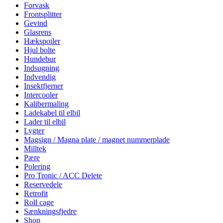
Forvask
Frontsplitter
Gevind
Glasrens
Hækspoiler
Hjul bolte
Hundebur
Indsugning
Indvendig
Insektfjerner
Intercooler
Kalibermaling
Ladekabel til elbil
Lader til elbil
Lygter
Magsign / Magna plate / magnet nummerplade
Milltek
Pære
Polering
Pro Tronic / ACC Delete
Reservedele
Retrofit
Roll cage
Sænkningsfjedre
Shop