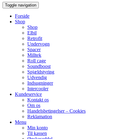
Toggle navigation
Forside
Shop
Shop
Elbil
Retrofit
Undervogn
Spacer
Milltek
Roll cage
Soundboost
Spjældstyring
Udvendig
Indsugninger
Intercooler
Kundeservice
Kontakt os
Om os
Handelsbetingelser – Cookies
Reklamation
Menu
Min konto
Til kassen
Ønskeseddel