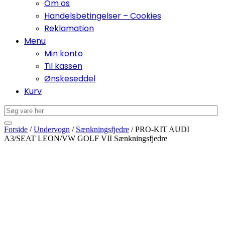
Om os
Handelsbetingelser – Cookies
Reklamation
Menu
Min konto
Til kassen
Ønskeseddel
Kurv
Forside
/
Undervogn
/
Sænkningsfjedre
/ PRO-KIT AUDI
A3/SEAT LEON/VW GOLF VII Sænkningsfjedre