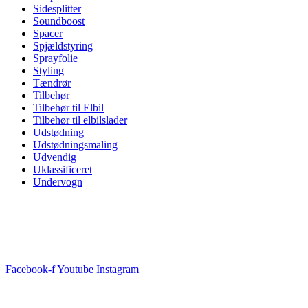
Sidesplitter
Soundboost
Spacer
Spjældstyring
Sprayfolie
Styling
Tændrør
Tilbehør
Tilbehør til Elbil
Tilbehør til elbilslader
Udstødning
Udstødningsmaling
Udvendig
Uklassificeret
Undervogn
Facebook-f
Youtube
Instagram